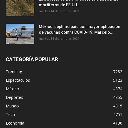
mortíferos de EE.UU....
martes 14 diciembre, 2021
México, séptimo país con mayor aplicación
de vacunas contra COVID-19: Marcelo...
martes 14 diciembre, 2021
CATEGORÍA POPULAR
Trending
7282
Espectaculos
5123
México
4874
Deportes
4855
Mundo
4815
Tech
4751
Economía
4130