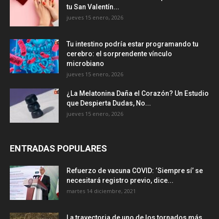
tu San Valentín...
jueves 15 enero, 2026
Tu intestino podría estar programando tu
cerebro: el sorprendente vínculo
microbiano
jueves 15 enero, 2026
¿La Melatonina Daña el Corazón? Un Estudio
que Despierta Dudas, No...
jueves 15 enero, 2026
ENTRADAS POPULARES
Refuerzo de vacuna COVID: ‘Siempre sí’ se
necesitará registro previo, dice...
martes 14 diciembre, 2021
La trayectoria de uno de los tornados más