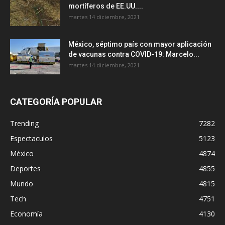
mortíferos de EE.UU....
martes 14 diciembre, 2021
México, séptimo país con mayor aplicación
de vacunas contra COVID-19: Marcelo...
martes 14 diciembre, 2021
CATEGORÍA POPULAR
Trending
7282
Espectaculos
5123
México
4874
Deportes
4855
Mundo
4815
Tech
4751
Economía
4130