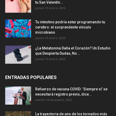
tu San Valentín...
jueves 15 enero, 2026
Tu intestino podría estar programando tu
cerebro: el sorprendente vínculo
microbiano
jueves 15 enero, 2026
¿La Melatonina Daña el Corazón? Un Estudio
que Despierta Dudas, No...
jueves 15 enero, 2026
ENTRADAS POPULARES
Refuerzo de vacuna COVID: ‘Siempre sí’ se
necesitará registro previo, dice...
martes 14 diciembre, 2021
La trayectoria de uno de los tornados más