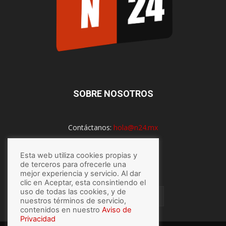
SOBRE NOSOTROS
Contáctanos:
hola@n24.mx
Esta web utiliza cookies propias y
SÍGUENOS
de terceros para ofrecerle una
mejor experiencia y servicio. Al dar
clic en Aceptar, esta consintiendo el
uso de todas las cookies, y de
nuestros términos de servicio,
contenidos en nuestro
Aviso de
Privacidad