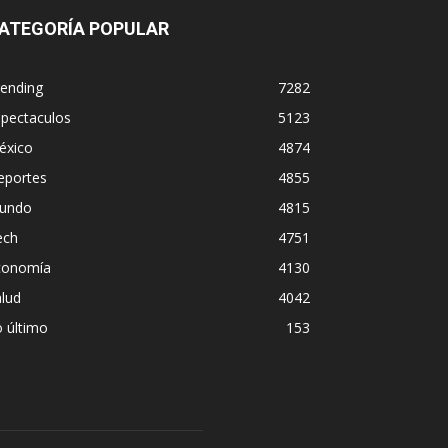
ATEGORÍA POPULAR
rending
7282
spectaculos
5123
éxico
4874
eportes
4855
undo
4815
ech
4751
conomía
4130
lud
4042
 último
153