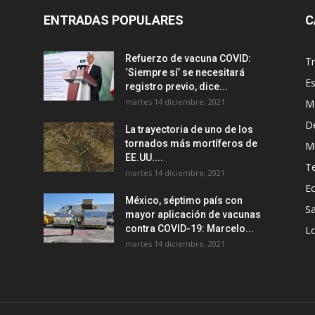
ENTRADAS POPULARES
C
Refuerzo de vacuna COVID:
T
‘Siempre sí’ se necesitará
E
registro previo, dice...
martes 14 diciembre, 2021
M
D
La trayectoria de uno de los
tornados más mortíferos de
M
EE.UU....
T
martes 14 diciembre, 2021
E
México, séptimo país con
Sa
mayor aplicación de vacunas
contra COVID-19: Marcelo...
Lo
martes 14 diciembre, 2021