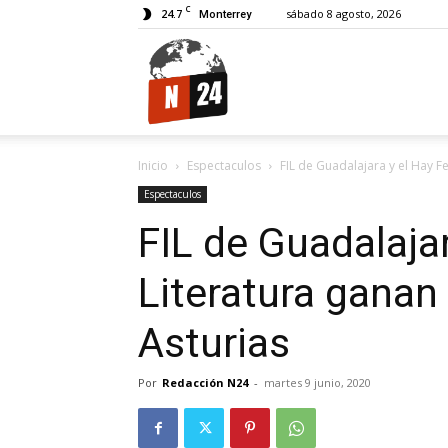
C
24.7
sábado 8 agosto, 2026
Monterrey
N24.
Inicio
Espectaculos
FIL de Guadalajara y el Hay Fe
Espectaculos
FIL de Guadalajar
Literatura ganan
Asturias
Por
Redacción N24
-
martes 9 junio, 2020