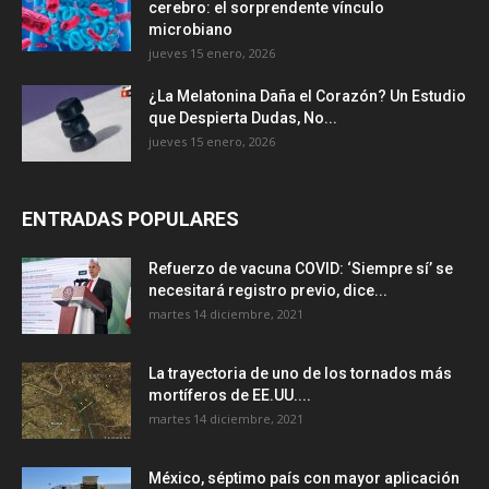
cerebro: el sorprendente vínculo
microbiano
jueves 15 enero, 2026
¿La Melatonina Daña el Corazón? Un Estudio
que Despierta Dudas, No...
jueves 15 enero, 2026
ENTRADAS POPULARES
Refuerzo de vacuna COVID: ‘Siempre sí’ se
necesitará registro previo, dice...
martes 14 diciembre, 2021
La trayectoria de uno de los tornados más
mortíferos de EE.UU....
martes 14 diciembre, 2021
México, séptimo país con mayor aplicación