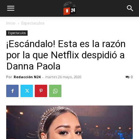
Inicio
Espectaculos
Espectaculos
¡Escándalo! Esta es la razón
por la que Netflix despidió a
Danna Paola
Por
Redacción N24
-
martes 26 mayo, 2020
0