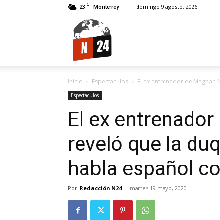
C
23
domingo 9 agosto, 2026
Monterrey
N24.
Inicio
Espectaculos
El ex entrenador de Meghan M
Espectaculos
El ex entrenado
reveló que la du
habla español co
Por
Redacción N24
-
martes 19 mayo, 2020