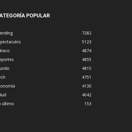
ATEGORÍA POPULAR
rending
7282
spectaculos
5123
éxico
4874
eportes
4855
undo
4815
ech
4751
conomía
4130
lud
4042
 último
153