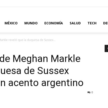
MÉXICO
MUNDO
ECONOMÍA
SALUD
TECH
DE
arkle reveló que la duquesa de Sussex...
r de Meghan Markle
quesa de Sussex
n acento argentino
0