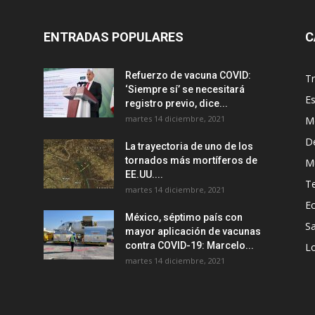
ENTRADAS POPULARES
C
Refuerzo de vacuna COVID:
T
‘Siempre sí’ se necesitará
E
registro previo, dice...
martes 14 diciembre, 2021
M
D
La trayectoria de uno de los
tornados más mortíferos de
M
EE.UU....
T
martes 14 diciembre, 2021
E
México, séptimo país con
Sa
mayor aplicación de vacunas
contra COVID-19: Marcelo...
Lo
martes 14 diciembre, 2021