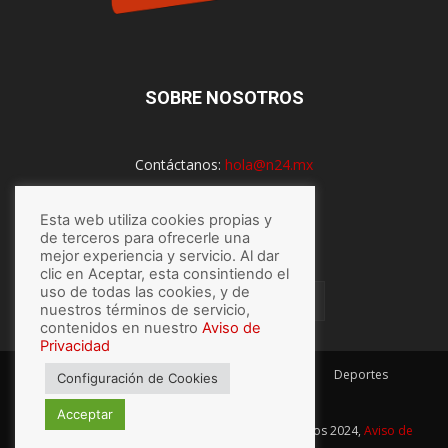
SOBRE NOSOTROS
Contáctanos:
hola@n24.mx
Esta web utiliza cookies propias y
SÍGUENOS
de terceros para ofrecerle una
mejor experiencia y servicio. Al dar
clic en Aceptar, esta consintiendo el
uso de todas las cookies, y de
nuestros términos de servicio,
contenidos en nuestro
Aviso de
Privacidad
México
Mundo
Economía
Salud
Tech
Deportes
Configuración de Cookies
Espectaculos
Lo último
Acceptar
© Hecho con
por N24.mx, Derechos Reservados 2024,
Aviso de