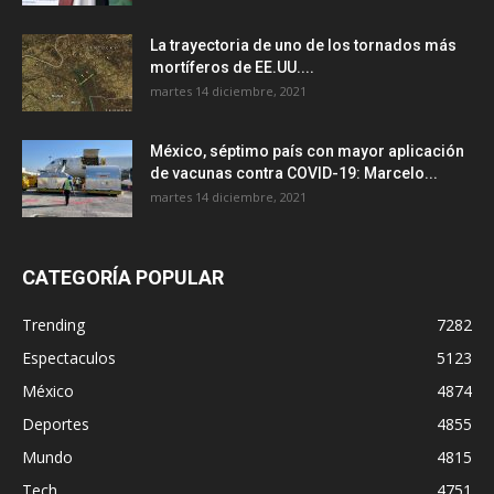
La trayectoria de uno de los tornados más
mortíferos de EE.UU....
martes 14 diciembre, 2021
México, séptimo país con mayor aplicación
de vacunas contra COVID-19: Marcelo...
martes 14 diciembre, 2021
CATEGORÍA POPULAR
Trending
7282
Espectaculos
5123
México
4874
Deportes
4855
Mundo
4815
Tech
4751