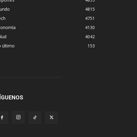
undo
4815
ech
4751
conomía
4130
lud
4042
 último
153
ÍGUENOS