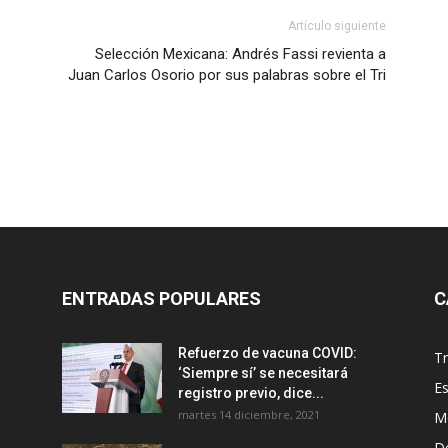
Artículo siguiente
Selección Mexicana: Andrés Fassi revienta a
Juan Carlos Osorio por sus palabras sobre el Tri
ENTRADAS POPULARES
C
Refuerzo de vacuna COVID:
T
‘Siempre sí’ se necesitará
E
registro previo, dice...
martes 14 diciembre, 2021
M
D