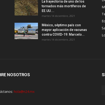
La trayectoria de uno de los
tornados más mortíferos de
M
EE.UU....
T
martes 14 diciembre, 2021
E
México, séptimo país con
Sa
mayor aplicación de vacunas
contra COVID-19: Marcelo...
Lo
martes 14 diciembre, 2021
BRE NOSOTROS
S
áctanos:
hola@n24.mx