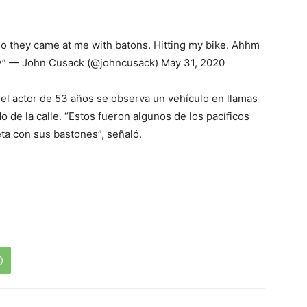
 so they came at me with batons. Hitting my bike. Ahhm
5v” — John Cusack (@johncusack) May 31, 2020
 el actor de 53 años se observa un vehículo en llamas
do de la calle. “Estos fueron algunos de los pacíficos
eta con sus bastones”, señaló.