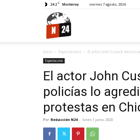
C
24.2
viernes 7 agosto, 2026
Monterrey
N24.
Inicio
Espectaculos
El actor John Cusack denuncia
Espectaculos
El actor John C
policías lo agred
protestas en Ch
Por
Redacción N24
-
lunes 1 junio, 2020