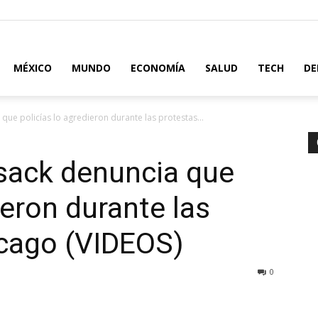
MÉXICO
MUNDO
ECONOMÍA
SALUD
TECH
DE
 que policías lo agredieron durante las protestas...
usack denuncia que
ieron durante las
icago (VIDEOS)
0