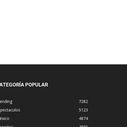
ATEGORÍA POPULAR
rending
7282
spectaculos
5123
éxico
4874
eportes
4855