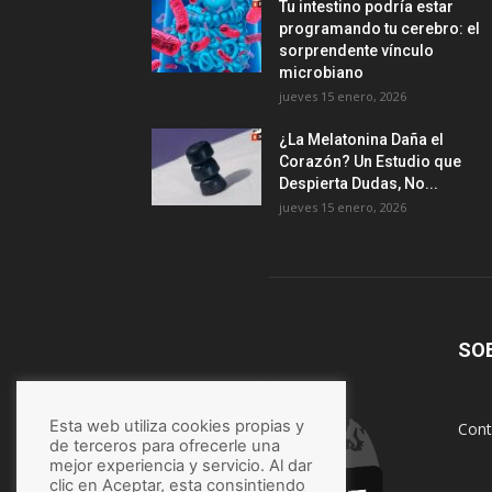
Tu intestino podría estar
programando tu cerebro: el
sorprendente vínculo
microbiano
jueves 15 enero, 2026
¿La Melatonina Daña el
Corazón? Un Estudio que
Despierta Dudas, No...
jueves 15 enero, 2026
SO
Esta web utiliza cookies propias y
Cont
de terceros para ofrecerle una
mejor experiencia y servicio. Al dar
clic en Aceptar, esta consintiendo