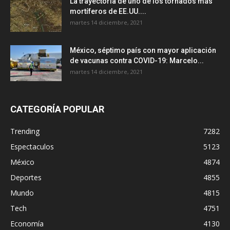
La trayectoria de uno de los tornados más
mortíferos de EE.UU....
martes 14 diciembre, 2021
México, séptimo país con mayor aplicación
de vacunas contra COVID-19: Marcelo...
martes 14 diciembre, 2021
CATEGORÍA POPULAR
Trending
7282
Espectaculos
5123
México
4874
Deportes
4855
Mundo
4815
Tech
4751
Economía
4130