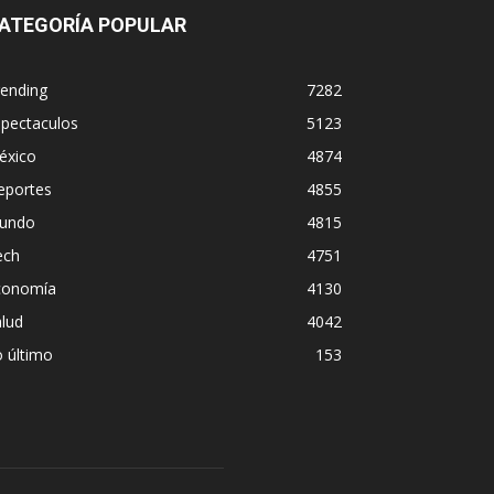
ATEGORÍA POPULAR
rending
7282
spectaculos
5123
éxico
4874
eportes
4855
undo
4815
ech
4751
conomía
4130
lud
4042
 último
153