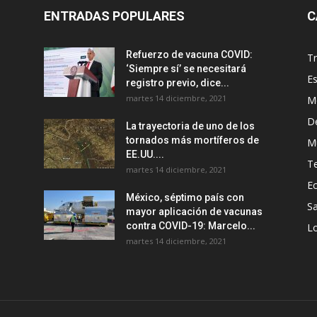
ENTRADAS POPULARES
C
Refuerzo de vacuna COVID:
T
‘Siempre sí’ se necesitará
E
registro previo, dice...
martes 14 diciembre, 2021
M
D
La trayectoria de uno de los
tornados más mortíferos de
M
EE.UU....
T
martes 14 diciembre, 2021
E
México, séptimo país con
Sa
mayor aplicación de vacunas
contra COVID-19: Marcelo...
Lo
martes 14 diciembre, 2021