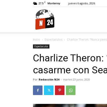
C
27.5
jueves 6 agosto, 2026
Monterrey
N24.
Inicio
Espectaculos
Charlize Theron: “Nunca pen
Espectaculos
Charlize Theron:
casarme con Sea
Por
Redacción N24
-
martes 23 junio, 2020