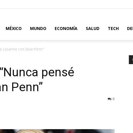
MÉXICO
MUNDO
ECONOMÍA
SALUD
TECH
DE
sé casarme con Sean Penn”
 “Nunca pensé
n Penn”
0