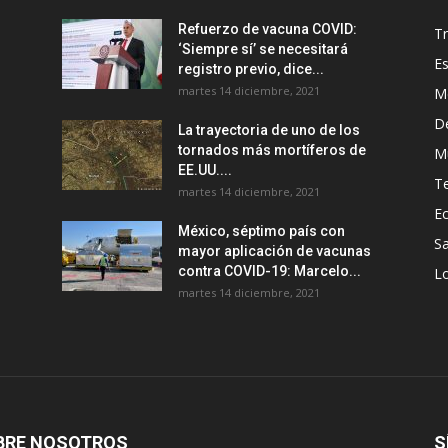
Refuerzo de vacuna COVID:
T
‘Siempre sí’ se necesitará
E
registro previo, dice...
martes 14 diciembre, 2021
M
D
La trayectoria de uno de los
tornados más mortíferos de
M
EE.UU....
T
martes 14 diciembre, 2021
E
México, séptimo país con
Sa
mayor aplicación de vacunas
contra COVID-19: Marcelo...
Lo
martes 14 diciembre, 2021
BRE NOSOTROS
S