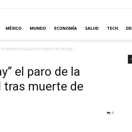
MÉXICO
MUNDO
ECONOMÍA
SALUD
TECH
DE
 la industria musical tras muerte de George...
” el paro de la
l tras muerte de
0