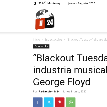
C
30.9
jueves 6 agosto, 2026
Monterrey
N24.
Inicio
Espectaculos
“Blackout Tuesday” el paro de
Espectaculos
“Blackout Tuesday
industria musica
George Floyd
Por
Redacción N24
-
lunes 1 junio, 2020