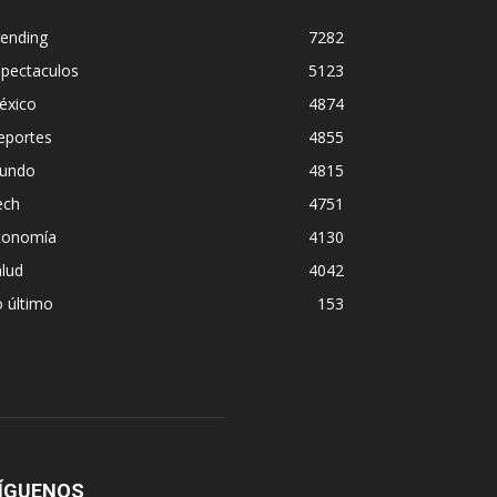
rending
7282
spectaculos
5123
éxico
4874
eportes
4855
undo
4815
ech
4751
conomía
4130
lud
4042
 último
153
ÍGUENOS