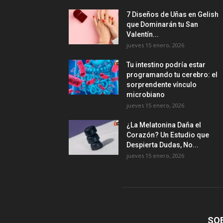
7 Diseños de Uñas en Gelish
que Dominarán tu San
Valentín...
jueves 15 enero, 2026
Tu intestino podría estar
programando tu cerebro: el
sorprendente vínculo
microbiano
jueves 15 enero, 2026
¿La Melatonina Daña el
Corazón? Un Estudio que
Despierta Dudas, No...
jueves 15 enero, 2026
SO