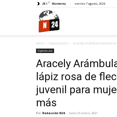
C
28.1
viernes 7 agosto, 2026
Monterrey
N24.
Inicio
Espectaculos
Aracely Arámbula muestra la f
Espectaculos
Aracely Arámbula
lápiz rosa de fl
juvenil para muj
más
Por
Redacción N24
-
lunes 25 enero, 2021