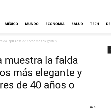
MÉXICO
MUNDO
ECONOMÍA
SALUD
TECH
DE
alda lápiz rosa de flecos más elegante y...
 muestra la falda
ecos más elegante y
eres de 40 años o
0