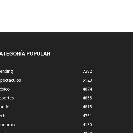
ATEGORÍA POPULAR
rending
7282
spectaculos
5123
éxico
4874
eportes
4855
undo
4815
ech
4751
conomía
4130