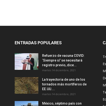
ENTRADAS POPULARES
C
Refuerzo de vacuna COVID:
T
‘Siempre sí’ se necesitará
E
registro previo, dice...
martes 14 diciembre, 2021
M
D
La trayectoria de uno de los
tornados más mortíferos de
M
EE.UU....
T
martes 14 diciembre, 2021
E
México, séptimo país con