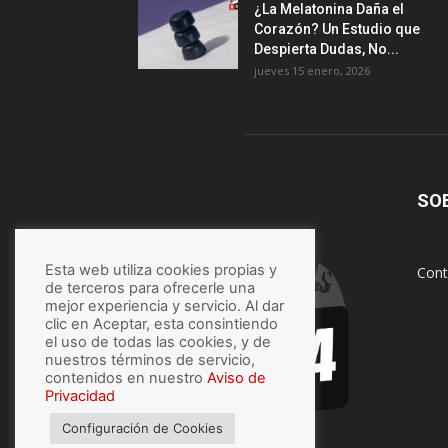
¿La Melatonina Daña el
Corazón? Un Estudio que
Despierta Dudas, No...
jueves 15 enero, 2026
SO
Esta web utiliza cookies propias y
Cont
de terceros para ofrecerle una
mejor experiencia y servicio. Al dar
clic en Aceptar, esta consintiendo
el uso de todas las cookies, y de
nuestros términos de servicio,
contenidos en nuestro
Aviso de
Privacidad
Configuración de Cookies