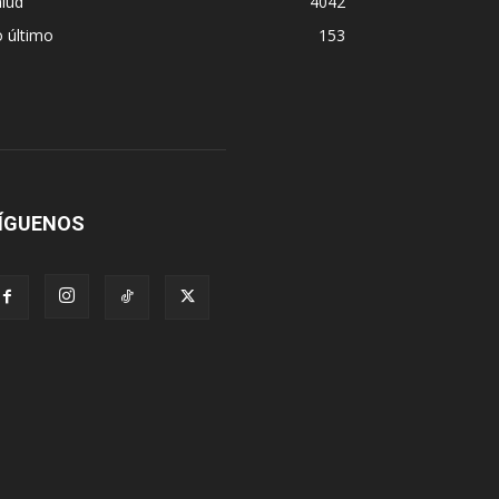
lud
4042
 último
153
ÍGUENOS