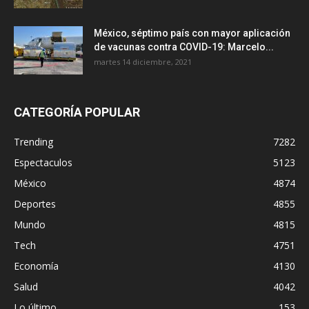
México, séptimo país con mayor aplicación
de vacunas contra COVID-19: Marcelo...
martes 14 diciembre, 2021
CATEGORÍA POPULAR
Trending
7282
Espectaculos
5123
México
4874
Deportes
4855
Mundo
4815
Tech
4751
Economía
4130
Salud
4042
Lo último
153