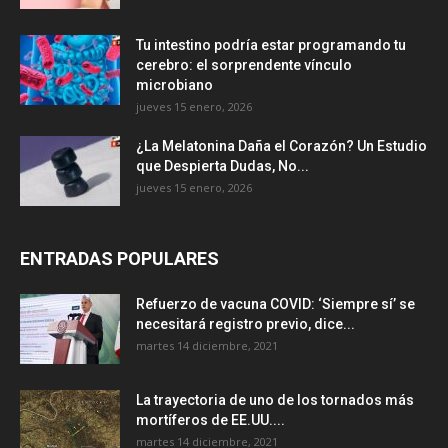
Tu intestino podría estar programando tu
cerebro: el sorprendente vínculo
microbiano
jueves 15 enero, 2026
¿La Melatonina Daña el Corazón? Un Estudio
que Despierta Dudas, No...
jueves 15 enero, 2026
ENTRADAS POPULARES
Refuerzo de vacuna COVID: ‘Siempre sí’ se
necesitará registro previo, dice...
martes 14 diciembre, 2021
La trayectoria de uno de los tornados más
mortíferos de EE.UU....
martes 14 diciembre, 2021