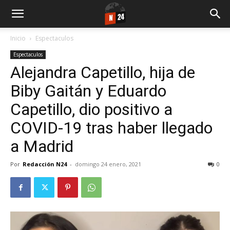
Inicio
Espectaculos
Espectaculos
Alejandra Capetillo, hija de
Biby Gaitán y Eduardo
Capetillo, dio positivo a
COVID-19 tras haber llegado
a Madrid
Por
Redacción N24
-
domingo 24 enero, 2021
0