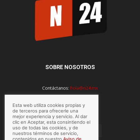
SOBRE NOSOTROS
Contáctanos:
hola@n24.mx
Esta web utiliza cookies propias y
SÍGUENOS
de terceros para ofrecerle una
mejor experiencia y servicio. Al dar
clic en Aceptar, esta consintiendo el
uso de todas las cookies, y de
nuestros términos de servicio,
contenidos en nuestro
Aviso de