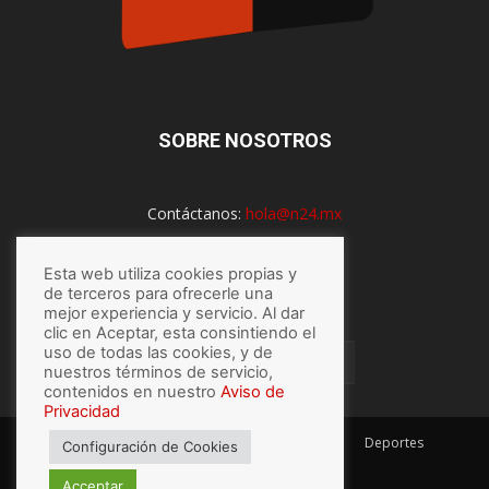
SOBRE NOSOTROS
Contáctanos:
hola@n24.mx
Esta web utiliza cookies propias y
SÍGUENOS
de terceros para ofrecerle una
mejor experiencia y servicio. Al dar
clic en Aceptar, esta consintiendo el
uso de todas las cookies, y de
nuestros términos de servicio,
contenidos en nuestro
Aviso de
Privacidad
México
Mundo
Economía
Salud
Tech
Deportes
Configuración de Cookies
Espectaculos
Lo último
Acceptar