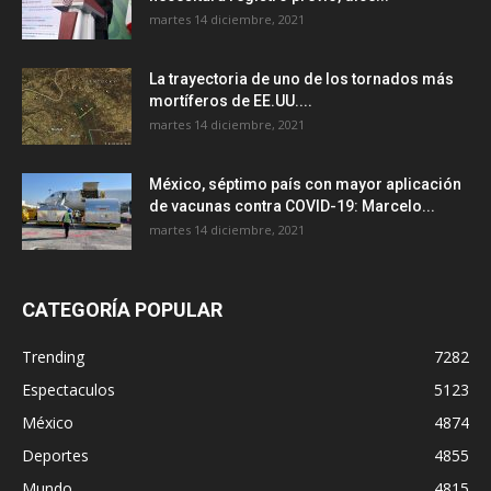
martes 14 diciembre, 2021
La trayectoria de uno de los tornados más
mortíferos de EE.UU....
martes 14 diciembre, 2021
México, séptimo país con mayor aplicación
de vacunas contra COVID-19: Marcelo...
martes 14 diciembre, 2021
CATEGORÍA POPULAR
Trending
7282
Espectaculos
5123
México
4874
Deportes
4855
Mundo
4815