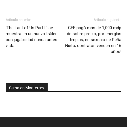
Artículo anterior
Artículo siguiente
‘The Last of Us Part II’ se
CFE pagó más de 1,000 mdp
muestra en un nuevo tráiler
de sobre precio, por energías
con jugabilidad nunca antes
limpias, en sexenio de Peña
vista
Nieto; contratos vencen en 16
años!
Clima en Monterrey