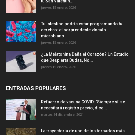
tu San Valentín...
jueves 15 enero, 2026
Tu intestino podría estar programando tu
cerebro: el sorprendente vínculo
microbiano
jueves 15 enero, 2026
¿La Melatonina Daña el Corazón? Un Estudio
que Despierta Dudas, No...
jueves 15 enero, 2026
ENTRADAS POPULARES
Refuerzo de vacuna COVID: ‘Siempre sí’ se
necesitará registro previo, dice...
martes 14 diciembre, 2021
La trayectoria de uno de los tornados más