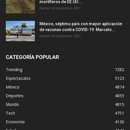
mortíferos de EE.UU....
martes 14 diciembre, 2021
México, séptimo país con mayor aplicación
de vacunas contra COVID-19: Marcelo...
martes 14 diciembre, 2021
CATEGORÍA POPULAR
Trending
7282
Espectaculos
5123
México
4874
Deportes
4855
Mundo
4815
Tech
4751
Economía
4130