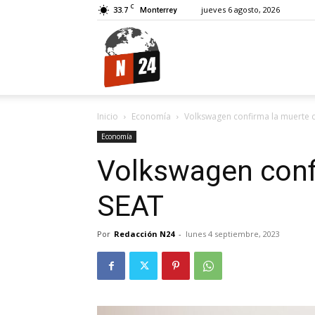
C
33.7
jueves 6 agosto, 2026
Monterrey
N24.
Inicio
Economía
Volkswagen confirma la muerte 
Economía
Volkswagen conf
SEAT
Por
Redacción N24
-
lunes 4 septiembre, 2023