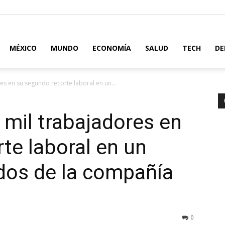
MÉXICO
MUNDO
ECONOMÍA
SALUD
TECH
DE
s en su segundo recorte laboral en un...
 mil trabajadores en
te laboral en un
os de la compañía
0