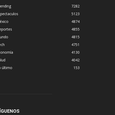
rending
7282
spectaculos
5123
éxico
4874
eportes
4855
undo
4815
ech
4751
conomía
4130
lud
4042
 último
153
ÍGUENOS