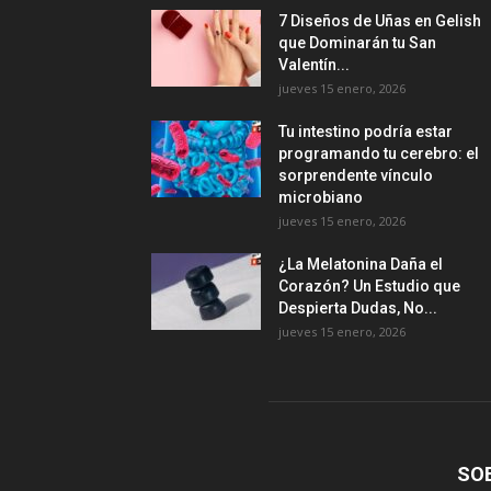
7 Diseños de Uñas en Gelish
que Dominarán tu San
Valentín...
jueves 15 enero, 2026
Tu intestino podría estar
programando tu cerebro: el
sorprendente vínculo
microbiano
jueves 15 enero, 2026
¿La Melatonina Daña el
Corazón? Un Estudio que
Despierta Dudas, No...
jueves 15 enero, 2026
SO