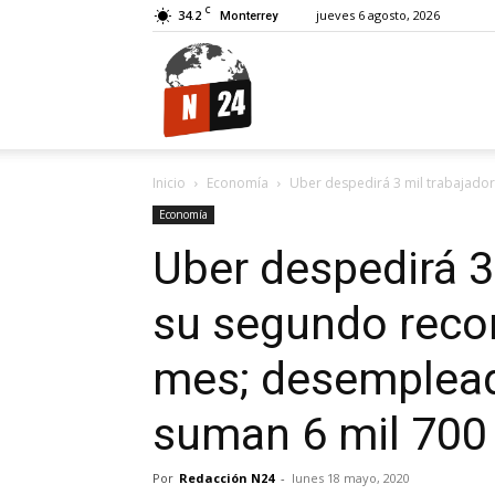
C
34.2
jueves 6 agosto, 2026
Monterrey
N24.
Inicio
Economía
Uber despedirá 3 mil trabajadore
Economía
Uber despedirá 3
su segundo recor
mes; desemplead
suman 6 mil 700
Por
Redacción N24
-
lunes 18 mayo, 2020