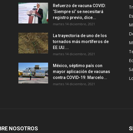
Refuerzo de vacuna COVID:
T
‘Siempre sí’ se necesitará
E
registro previo, dice...
martes 14 diciembre, 2021
M
D
La trayectoria de uno de los
tornados más mortíferos de
M
EE.UU....
T
martes 14 diciembre, 2021
E
México, séptimo país con
Sa
mayor aplicación de vacunas
contra COVID-19: Marcelo...
Lo
martes 14 diciembre, 2021
BRE NOSOTROS
S