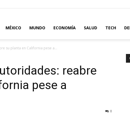
MÉXICO
MUNDO
ECONOMÍA
SALUD
TECH
DE
bre su planta en California pese a...
autoridades: reabre
fornia pese a
0