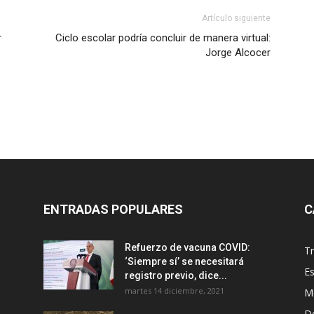
Artículo siguiente
r
Ciclo escolar podría concluir de manera virtual:
Jorge Alcocer
ENTRADAS POPULARES
C
Refuerzo de vacuna COVID:
T
‘Siempre sí’ se necesitará
E
registro previo, dice...
martes 14 diciembre, 2021
M
D