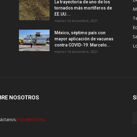
La trayectoria de uno de los
tornados más mortíferos de
M
EE.UU....
T
martes 14 diciembre, 2021
E
México, séptimo país con
Sa
mayor aplicación de vacunas
contra COVID-19: Marcelo...
Lo
martes 14 diciembre, 2021
BRE NOSOTROS
S
áctanos:
hola@n24.mx