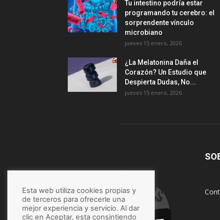
Tu intestino podría estar
programando tu cerebro: el
sorprendente vínculo
microbiano
jueves 15 enero, 2026
¿La Melatonina Daña el
Corazón? Un Estudio que
Despierta Dudas, No...
jueves 15 enero, 2026
SO
Esta web utiliza cookies propias y
Cont
de terceros para ofrecerle una
mejor experiencia y servicio. Al dar
clic en Aceptar, esta consintiendo