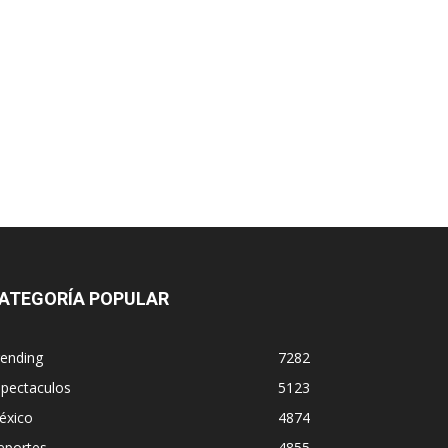
ATEGORÍA POPULAR
rending
7282
spectaculos
5123
éxico
4874
eportes
4855