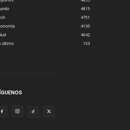
undo
4815
ech
4751
conomía
4130
lud
4042
 último
153
ÍGUENOS