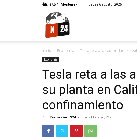
C
27.5
jueves 6 agosto, 2026
Monterrey
N24.
Inicio
Economía
Tesla reta a las autoridades: rea
Economía
Tesla reta a las 
su planta en Cali
confinamiento
Por
Redacción N24
-
lunes 11 mayo, 2020