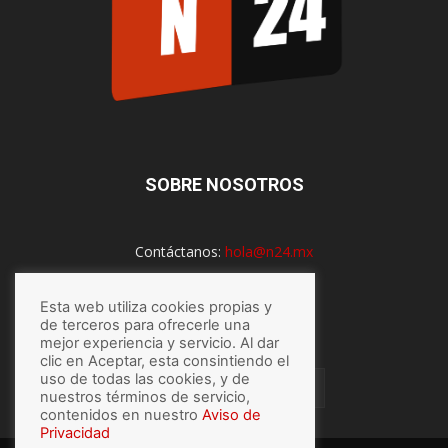
SOBRE NOSOTROS
Contáctanos:
hola@n24.mx
Esta web utiliza cookies propias y
de terceros para ofrecerle una
SÍGUENOS
mejor experiencia y servicio. Al dar
clic en Aceptar, esta consintiendo el
uso de todas las cookies, y de
nuestros términos de servicio,
contenidos en nuestro
Aviso de
Privacidad