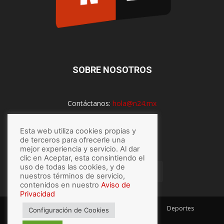
SOBRE NOSOTROS
Contáctanos:
hola@n24.mx
Esta web utiliza cookies propias y
SÍGUENOS
de terceros para ofrecerle una
mejor experiencia y servicio. Al dar
clic en Aceptar, esta consintiendo el
uso de todas las cookies, y de
nuestros términos de servicio,
contenidos en nuestro
Aviso de
Privacidad
México
Mundo
Economía
Salud
Tech
Deportes
Configuración de Cookies
Espectaculos
Lo último