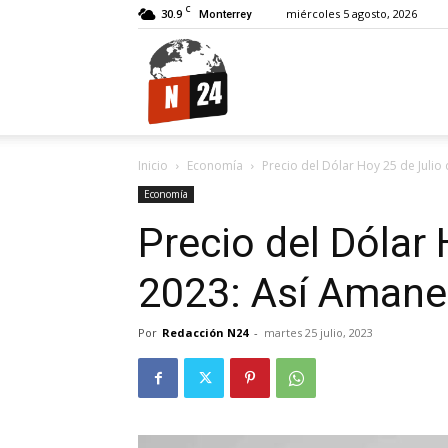
C
30.9
miércoles 5 agosto, 2026
Monterrey
N24.
Inicio
Economía
Precio del Dólar Hoy 25 de Julio 
Economía
Precio del Dólar 
2023: Así Amane
Por
Redacción N24
-
martes 25 julio, 2023