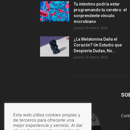
Tu intestino podría estar
programando tu cerebro: el
sorprendente vínculo
microbiano
jueves 15 enero, 2026
¿La Melatonina Daña el
Corazón? Un Estudio que
Despierta Dudas, No...
jueves 15 enero, 2026
SO
Esta web utiliza cookies propias y
Cont
de terceros para ofrecerle una
mejor experiencia y servicio. Al dar