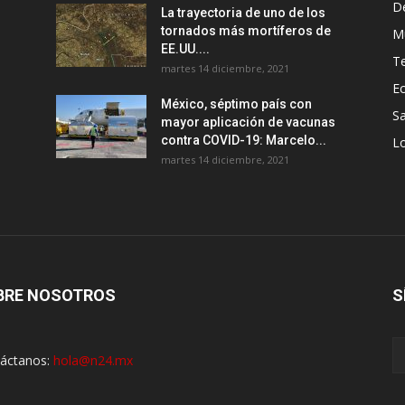
D
La trayectoria de uno de los
tornados más mortíferos de
M
EE.UU....
T
martes 14 diciembre, 2021
E
México, séptimo país con
Sa
mayor aplicación de vacunas
contra COVID-19: Marcelo...
Lo
martes 14 diciembre, 2021
BRE NOSOTROS
S
áctanos:
hola@n24.mx