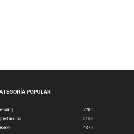
ATEGORÍA POPULAR
rending
7282
spectaculos
5123
éxico
4874