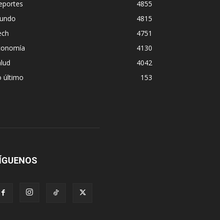
eportes
4855
undo
4815
ech
4751
conomía
4130
lud
4042
 último
153
ÍGUENOS