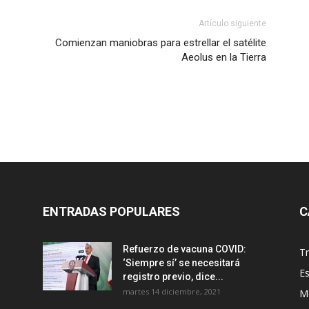
Artículo siguiente
Comienzan maniobras para estrellar el satélite
Aeolus en la Tierra
ENTRADAS POPULARES
C
Refuerzo de vacuna COVID:
T
‘Siempre sí’ se necesitará
E
registro previo, dice...
martes 14 diciembre, 2021
M