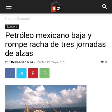
Inicio
Economía
Economía
Petróleo mexicano baja y
rompe racha de tres jornadas
de alzas
Por
Redacción N24
-
martes 19 mayo, 2020
0