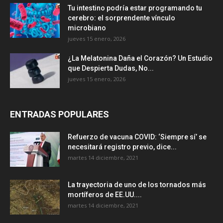
Tu intestino podría estar programando tu
cerebro: el sorprendente vínculo
microbiano
jueves 15 enero, 2026
¿La Melatonina Daña el Corazón? Un Estudio
que Despierta Dudas, No...
jueves 15 enero, 2026
ENTRADAS POPULARES
Refuerzo de vacuna COVID: ‘Siempre sí’ se
necesitará registro previo, dice...
martes 14 diciembre, 2021
La trayectoria de uno de los tornados más
mortíferos de EE.UU....
martes 14 diciembre, 2021