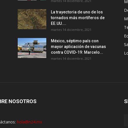
martes 14 diciembre, 2021
M
D
La trayectoria de uno de los
tornados más mortíferos de
M
EE.UU....
T
martes 14 diciembre, 2021
E
México, séptimo país con
Sa
mayor aplicación de vacunas
contra COVID-19: Marcelo...
Lo
martes 14 diciembre, 2021
BRE NOSOTROS
S
áctanos:
hola@n24.mx