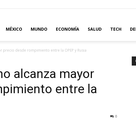
MÉXICO
MUNDO
ECONOMÍA
SALUD
TECH
DE
r precio desde rompimiento entre la OPEP y Rusia
no alcanza mayor
pimiento entre la
0