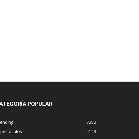
ATEGORÍA POPULAR
rending
7282
spectaculos
5123