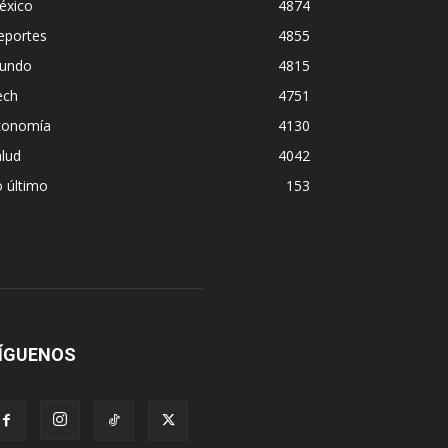
éxico
4874
eportes
4855
undo
4815
ech
4751
conomía
4130
lud
4042
 último
153
ÍGUENOS