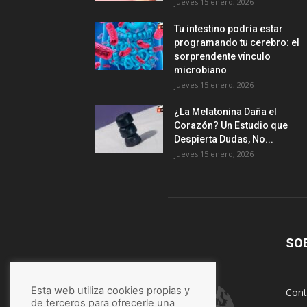
jueves 15 enero, 2026
Tu intestino podría estar
programando tu cerebro: el
sorprendente vínculo
microbiano
jueves 15 enero, 2026
¿La Melatonina Daña el
Corazón? Un Estudio que
Despierta Dudas, No...
jueves 15 enero, 2026
SO
Esta web utiliza cookies propias y
Cont
de terceros para ofrecerle una