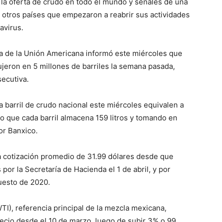
 la oferta de crudo en todo el mundo y señales de una
otros países que empezaron a reabrir sus actividades
avirus.
a de la Unión Americana informó este miércoles que
ujeron en 5 millones de barriles la semana pasada,
ecutiva.
 barril de crudo nacional este miércoles equivalen a
o que cada barril almacena 159 litros y tomando en
or Banxico.
a cotización promedio de 31.99 dólares desde que
 por la Secretaría de Hacienda el 1 de abril, y por
uesto de 2020.
TI), referencia principal de la mezcla mexicana,
ecio desde el 10 de marzo, luego de subir 3% o 99