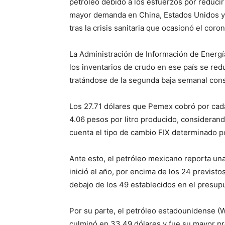
petróleo debido a los esfuerzos por reducir
mayor demanda en China, Estados Unidos y 
tras la crisis sanitaria que ocasionó el coron
La Administración de Información de Energí
los inventarios de crudo en ese país se red
tratándose de la segunda baja semanal cons
Los 27.71 dólares que Pemex cobró por cada
4.06 pesos por litro producido, considerand
cuenta el tipo de cambio FIX determinado p
Ante esto, el petróleo mexicano reporta un
inició el año, por encima de los 24 previstos
debajo de los 49 establecidos en el presup
Por su parte, el petróleo estadounidense (W
culminó en 33.49 dólares y fue su mayor pr