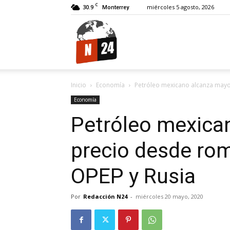
C
30.9
miércoles 5 agosto, 2026
Monterrey
N24.
Inicio
Economía
Petróleo mexicano alcanza mayo
Economía
Petróleo mexica
precio desde rom
OPEP y Rusia
Por
Redacción N24
-
miércoles 20 mayo, 2020