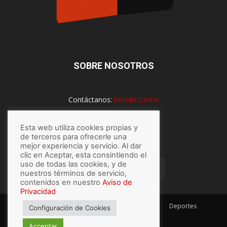
SOBRE NOSOTROS
Contáctanos:
hola@n24.mx
Esta web utiliza cookies propias y
SÍGUENOS
de terceros para ofrecerle una
mejor experiencia y servicio. Al dar
clic en Aceptar, esta consintiendo el
uso de todas las cookies, y de
nuestros términos de servicio,
contenidos en nuestro
Aviso de
Privacidad
México
Mundo
Economía
Salud
Tech
Deportes
Configuración de Cookies
Espectaculos
Lo último
Acceptar