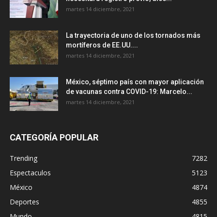
martes 14 diciembre, 2021
La trayectoria de uno de los tornados más
mortíferos de EE.UU....
martes 14 diciembre, 2021
México, séptimo país con mayor aplicación
de vacunas contra COVID-19: Marcelo...
martes 14 diciembre, 2021
CATEGORÍA POPULAR
Trending
7282
Espectaculos
5123
México
4874
Deportes
4855
Mundo
4815