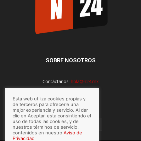
SOBRE NOSOTROS
Contáctanos:
hola@n24.mx
Esta web utiliza cookies propias y
SÍGUENOS
de terceros para ofrecerle una
mejor experiencia y servicio. Al dar
clic en Aceptar, esta consintiendo el
uso de todas las cookies, y de
nuestros términos de servicio,
contenidos en nuestro
Aviso de
Privacidad