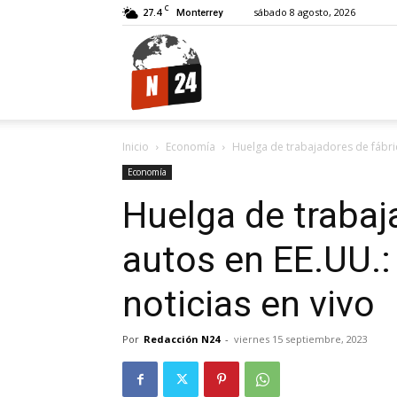
C
27.4
sábado 8 agosto, 2026
Monterrey
N24.
Inicio
Economía
Huelga de trabajadores de fábric
Economía
Huelga de trabaj
autos en EE.UU.:
noticias en vivo
Por
Redacción N24
-
viernes 15 septiembre, 2023