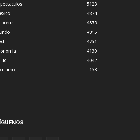
spectaculos
5123
éxico
4874
eportes
4855
undo
4815
ech
4751
conomía
4130
lud
4042
 último
153
ÍGUENOS