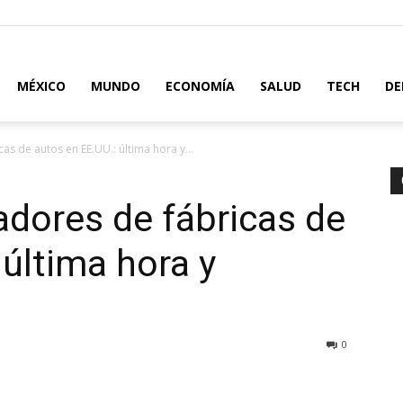
MÉXICO
MUNDO
ECONOMÍA
SALUD
TECH
DE
as de autos en EE.UU.: última hora y...
adores de fábricas de
 última hora y
0