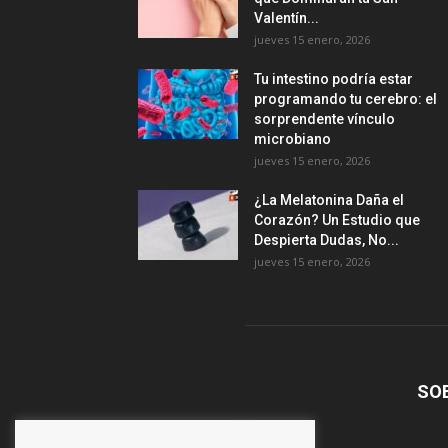
Valentín...
jueves 15 enero, 2026
Tu intestino podría estar
programando tu cerebro: el
sorprendente vínculo
microbiano
jueves 15 enero, 2026
¿La Melatonina Daña el
Corazón? Un Estudio que
Despierta Dudas, No...
jueves 15 enero, 2026
SO