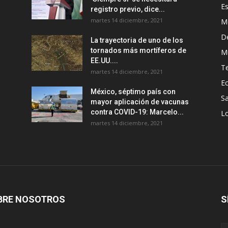
E
registro previo, dice...
martes 14 diciembre, 2021
M
D
La trayectoria de uno de los
tornados más mortíferos de
M
EE.UU....
T
martes 14 diciembre, 2021
E
México, séptimo país con
Sa
mayor aplicación de vacunas
contra COVID-19: Marcelo...
Lo
martes 14 diciembre, 2021
BRE NOSOTROS
S