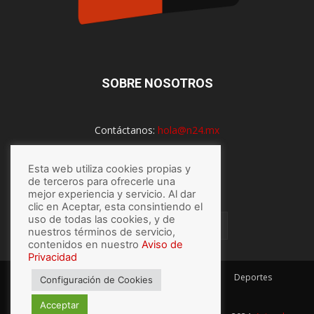
SOBRE NOSOTROS
Contáctanos:
hola@n24.mx
Esta web utiliza cookies propias y
SÍGUENOS
de terceros para ofrecerle una
mejor experiencia y servicio. Al dar
clic en Aceptar, esta consintiendo el
uso de todas las cookies, y de
nuestros términos de servicio,
contenidos en nuestro
Aviso de
Privacidad
México
Mundo
Economía
Salud
Tech
Deportes
Configuración de Cookies
Espectaculos
Lo último
Acceptar