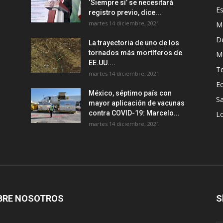
‘Siempre sí’ se necesitará
E
registro previo, dice...
martes 14 diciembre, 2021
M
D
La trayectoria de uno de los
tornados más mortíferos de
M
EE.UU....
T
martes 14 diciembre, 2021
E
México, séptimo país con
Sa
mayor aplicación de vacunas
contra COVID-19: Marcelo...
Lo
martes 14 diciembre, 2021
BRE NOSOTROS
S