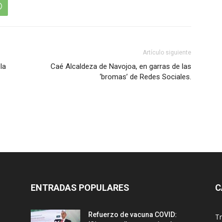
Artículo siguiente
la
Caé Alcaldeza de Navojoa, en garras de las
‘bromas’ de Redes Sociales.
ENTRADAS POPULARES
C
Refuerzo de vacuna COVID:
T