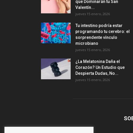
que Dominarán tu San
Valentín...
jueves 15 enero, 2026
Tu intestino podría estar
programando tu cerebro: el
sorprendente vínculo
microbiano
jueves 15 enero, 2026
¿La Melatonina Daña el
Corazón? Un Estudio que
Despierta Dudas, No...
jueves 15 enero, 2026
SO