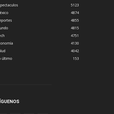
spectaculos
5123
éxico
4874
eportes
4855
undo
4815
ech
4751
conomía
4130
lud
4042
 último
153
ÍGUENOS