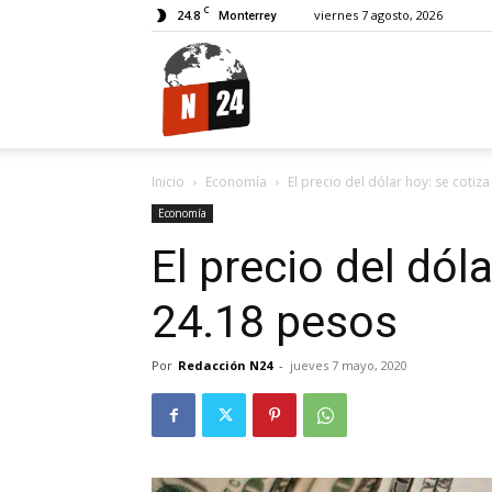
C
24.8
viernes 7 agosto, 2026
Monterrey
N24.
Inicio
Economía
El precio del dólar hoy: se cotiz
Economía
El precio del dól
24.18 pesos
Por
Redacción N24
-
jueves 7 mayo, 2020