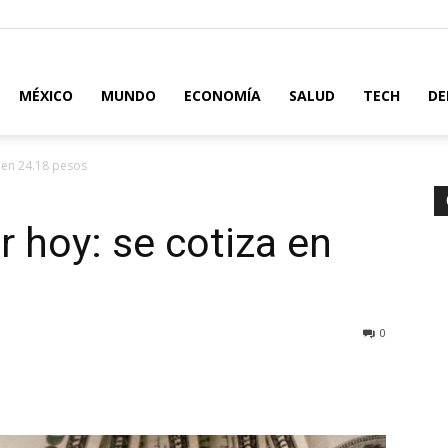
MÉXICO
MUNDO
ECONOMÍA
SALUD
TECH
DE
a en 24.18 pesos
ar hoy: se cotiza en
0