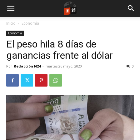
Inicio
Economía
Economía
El peso hila 8 días de
ganancias frente al dólar
Por
Redacción N24
-
martes 26 mayo, 2020
0