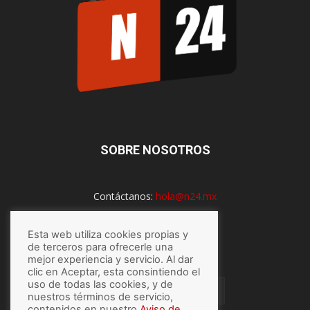
SOBRE NOSOTROS
Contáctanos:
hola@n24.mx
Esta web utiliza cookies propias y
SÍGUENOS
de terceros para ofrecerle una
mejor experiencia y servicio. Al dar
clic en Aceptar, esta consintiendo el
uso de todas las cookies, y de
nuestros términos de servicio,
contenidos en nuestro
Aviso de