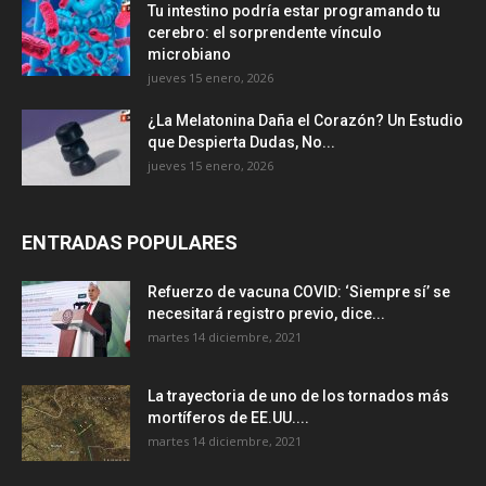
Tu intestino podría estar programando tu
cerebro: el sorprendente vínculo
microbiano
jueves 15 enero, 2026
¿La Melatonina Daña el Corazón? Un Estudio
que Despierta Dudas, No...
jueves 15 enero, 2026
ENTRADAS POPULARES
Refuerzo de vacuna COVID: ‘Siempre sí’ se
necesitará registro previo, dice...
martes 14 diciembre, 2021
La trayectoria de uno de los tornados más
mortíferos de EE.UU....
martes 14 diciembre, 2021