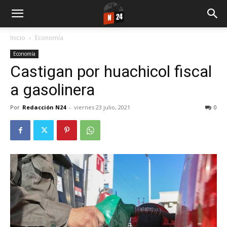
Inicio
Economía
Economía
Castigan por huachicol fiscal
a gasolinera
Por
Redacción N24
-
viernes 23 julio, 2021
0