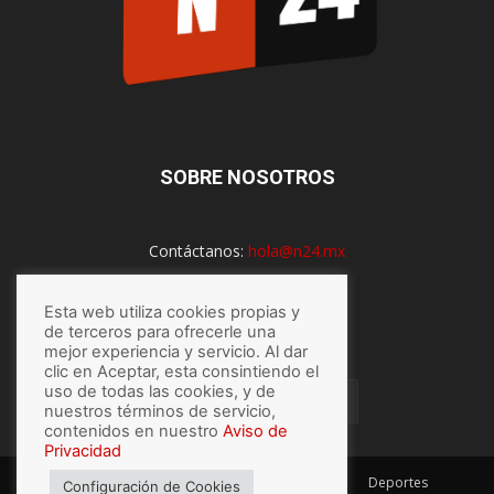
SOBRE NOSOTROS
Contáctanos:
hola@n24.mx
Esta web utiliza cookies propias y
SÍGUENOS
de terceros para ofrecerle una
mejor experiencia y servicio. Al dar
clic en Aceptar, esta consintiendo el
uso de todas las cookies, y de
nuestros términos de servicio,
contenidos en nuestro
Aviso de
Privacidad
México
Mundo
Economía
Salud
Tech
Deportes
Configuración de Cookies