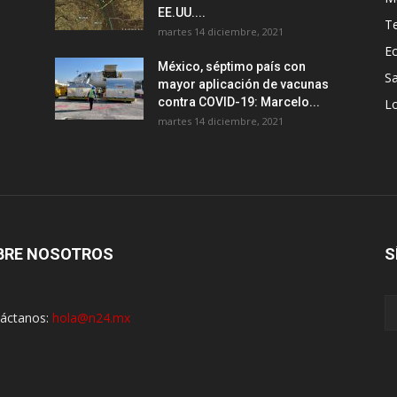
EE.UU....
T
martes 14 diciembre, 2021
E
México, séptimo país con
Sa
mayor aplicación de vacunas
contra COVID-19: Marcelo...
Lo
martes 14 diciembre, 2021
BRE NOSOTROS
S
áctanos:
hola@n24.mx