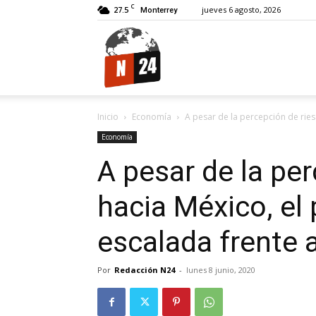
C
27.5
jueves 6 agosto, 2026
Monterrey
N24.
Inicio
Economía
A pesar de la percepción de riesg
Economía
A pesar de la pe
hacia México, el
escalada frente a
Por
Redacción N24
-
lunes 8 junio, 2020