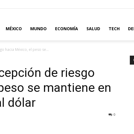
MÉXICO
MUNDO
ECONOMÍA
SALUD
TECH
DE
o hacia México, el peso se...
rcepción de riesgo
 peso se mantiene en
l dólar
0