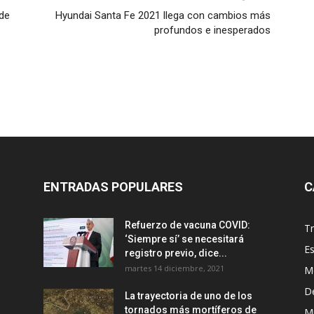
 de
Hyundai Santa Fe 2021 llega con cambios más
profundos e inesperados
ENTRADAS POPULARES
C
Refuerzo de vacuna COVID:
T
‘Siempre sí’ se necesitará
E
registro previo, dice...
martes 14 diciembre, 2021
M
D
La trayectoria de uno de los
tornados más mortíferos de
M