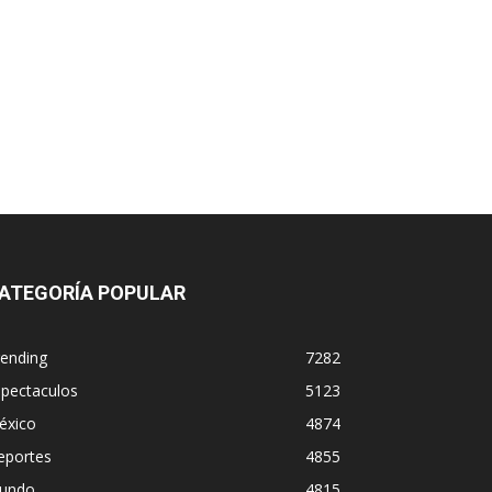
ATEGORÍA POPULAR
rending
7282
spectaculos
5123
éxico
4874
eportes
4855
undo
4815