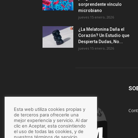
sorprendente vínculo
microbiano
jueves 15 enero, 2026
¿La Melatonina Daña el
Corazón? Un Estudio que
Despierta Dudas, No...
jueves 15 enero, 2026
SO
Esta web utiliza cookies propias y
Cont
de terceros para ofrecerle una
mejor experiencia y servicio. Al dar
clic en Aceptar, esta consintiendo
el uso de todas las cookies, y de
nuestros términos de servicio,