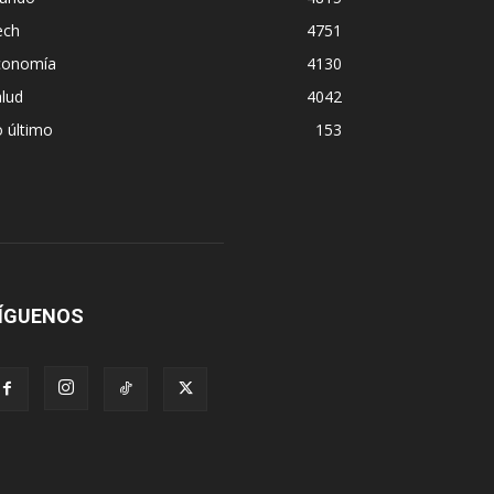
ech
4751
conomía
4130
lud
4042
 último
153
ÍGUENOS