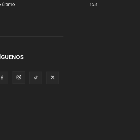
 último
153
ÍGUENOS