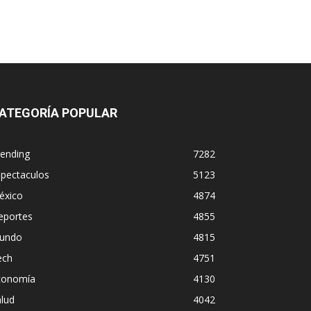
ATEGORÍA POPULAR
rending
7282
spectaculos
5123
éxico
4874
eportes
4855
undo
4815
ech
4751
conomía
4130
lud
4042