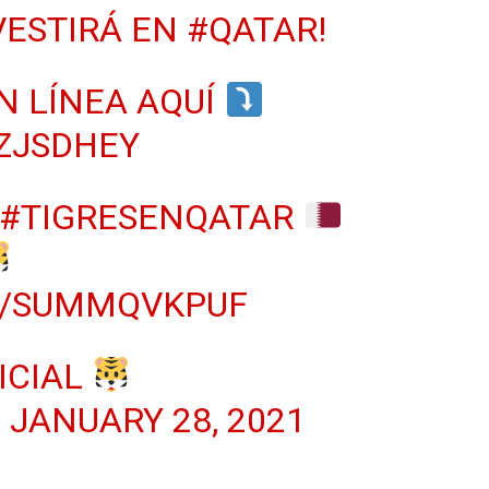
VESTIRÁ EN
#QATAR
!
N LÍNEA AQUÍ
1ZJSDHEY
#TIGRESENQATAR
M/SUMMQVKPUF
ICIAL
)
JANUARY 28, 2021