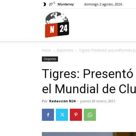
C
27
domingo 2 agosto, 2026
Monterrey
N24.
Inicio
Deportes
Tigres: Presentó sus uniformes p
Deportes
Tigres: Presentó
el Mundial de Cl
Por
Redacción N24
-
jueves 28 enero, 2021