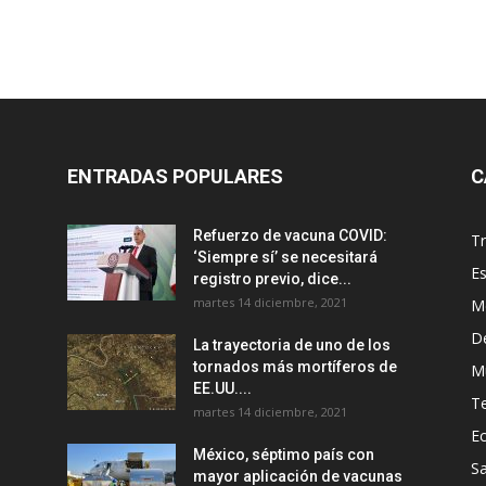
ENTRADAS POPULARES
C
Refuerzo de vacuna COVID:
T
‘Siempre sí’ se necesitará
E
registro previo, dice...
martes 14 diciembre, 2021
M
D
La trayectoria de uno de los
tornados más mortíferos de
M
EE.UU....
T
martes 14 diciembre, 2021
E
México, séptimo país con
Sa
mayor aplicación de vacunas