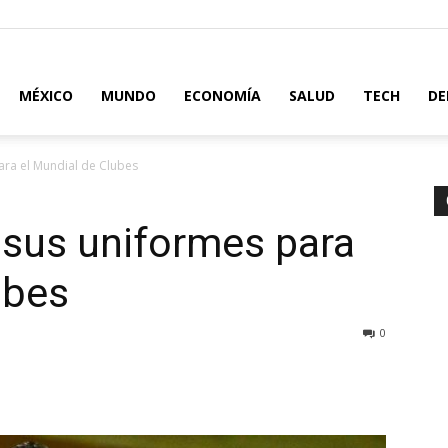
MÉXICO
MUNDO
ECONOMÍA
SALUD
TECH
DE
ara el Mundial de Clubes
 sus uniformes para
ubes
0