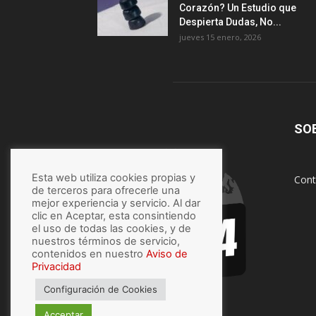
Corazón? Un Estudio que
Despierta Dudas, No...
jueves 15 enero, 2026
SO
Esta web utiliza cookies propias y
Cont
de terceros para ofrecerle una
mejor experiencia y servicio. Al dar
clic en Aceptar, esta consintiendo
el uso de todas las cookies, y de
nuestros términos de servicio,
contenidos en nuestro
Aviso de
Privacidad
Configuración de Cookies
Acceptar