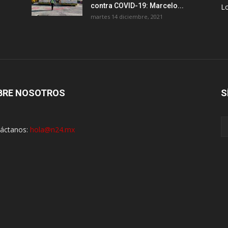
contra COVID-19: Marcelo...
Lo
martes 14 diciembre, 2021
BRE NOSOTROS
S
áctanos:
hola@n24.mx