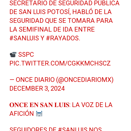
SECRETARIO DE SEGURIDAD PÚBLICA
DE SAN LUIS POTOSÍ, HABLÓ DE LA
SEGURIDAD QUE SE TOMARA PARA
LA SEMIFINAL DE IDA ENTRE
#SANLUIS
Y
#RAYADOS
.
SSPC
PIC.TWITTER.COM/CGKKMCHSCZ
— ONCE DIARIO (@ONCEDIARIOMX)
DECEMBER 3, 2024
𝐎𝐍𝐂𝐄 𝐄𝐍 𝐒𝐀𝐍 𝐋𝐔𝐈𝐒: LA VOZ DE LA
AFICIÓN
SEGUIDORES DE
#SANLUIS
NOS