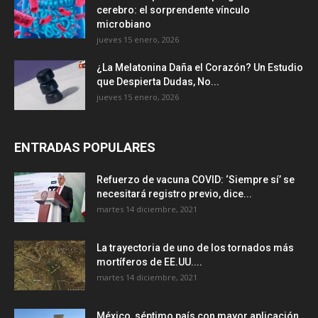
cerebro: el sorprendente vínculo
microbiano
jueves 15 enero, 2026
¿La Melatonina Daña el Corazón? Un Estudio
que Despierta Dudas, No...
jueves 15 enero, 2026
ENTRADAS POPULARES
Refuerzo de vacuna COVID: ‘Siempre sí’ se
necesitará registro previo, dice...
martes 14 diciembre, 2021
La trayectoria de uno de los tornados más
mortíferos de EE.UU....
martes 14 diciembre, 2021
México, séptimo país con mayor aplicación