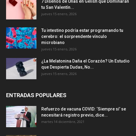
7 Diseños de Uñas en Gelish que Dominarán
tu San Valentín...
jueves 15 enero, 2026
Tu intestino podría estar programando tu
cerebro: el sorprendente vínculo
microbiano
jueves 15 enero, 2026
¿La Melatonina Daña el Corazón? Un Estudio
que Despierta Dudas, No...
jueves 15 enero, 2026
ENTRADAS POPULARES
Refuerzo de vacuna COVID: ‘Siempre sí’ se
necesitará registro previo, dice...
martes 14 diciembre, 2021