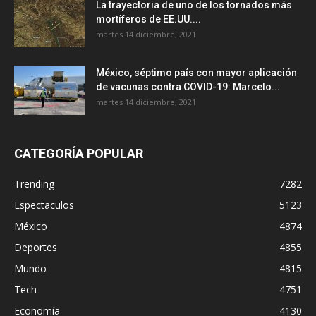
La trayectoria de uno de los tornados más
mortíferos de EE.UU....
martes 14 diciembre, 2021
México, séptimo país con mayor aplicación
de vacunas contra COVID-19: Marcelo...
martes 14 diciembre, 2021
CATEGORÍA POPULAR
Trending
7282
Espectaculos
5123
México
4874
Deportes
4855
Mundo
4815
Tech
4751
Economía
4130