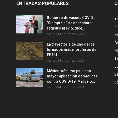
ENTRADAS POPULARES
C
Refuerzo de vacuna COVID:
T
‘Siempre sí’ se necesitará
E
registro previo, dice...
martes 14 diciembre, 2021
M
D
La trayectoria de uno de los
tornados más mortíferos de
M
EE.UU....
T
martes 14 diciembre, 2021
E
México, séptimo país con
Sa
mayor aplicación de vacunas
contra COVID-19: Marcelo...
Lo
martes 14 diciembre, 2021