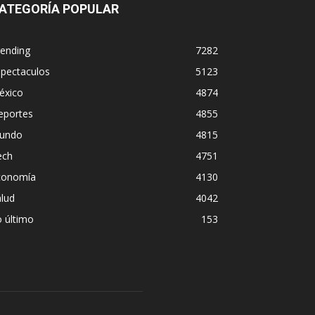
ATEGORÍA POPULAR
rending
7282
spectaculos
5123
éxico
4874
eportes
4855
undo
4815
ech
4751
conomía
4130
lud
4042
 último
153