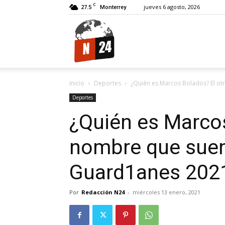
C
27.5
jueves 6 agosto, 2026
Monterrey
N24.
Inicio
Deportes
¿Quién es Marcos Bolados? El ot
Deportes
¿Quién es Marcos
nombre que suen
Guard1anes 202
Por
Redacción N24
-
miércoles 13 enero, 2021