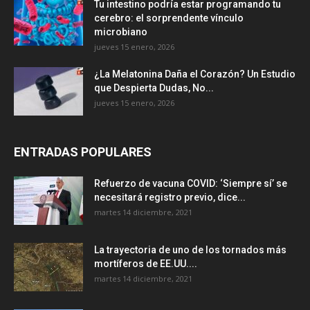
Tu intestino podría estar programando tu
cerebro: el sorprendente vínculo
microbiano
jueves 15 enero, 2026
¿La Melatonina Daña el Corazón? Un Estudio
que Despierta Dudas, No...
jueves 15 enero, 2026
ENTRADAS POPULARES
Refuerzo de vacuna COVID: ‘Siempre sí’ se
necesitará registro previo, dice...
martes 14 diciembre, 2021
La trayectoria de uno de los tornados más
mortíferos de EE.UU....
martes 14 diciembre, 2021