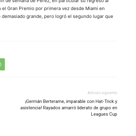
in de semana de Pérez, en particular su regreso al
 el Gran Premio por primera vez desde Miami en
e demasiado grande, pero logró el segundo lugar que
Artículo siguiente
¡Germán Berterame, imparable con Hat-Trick y
asistencia! Rayados amarró liderato de grupo en
Leagues Cup