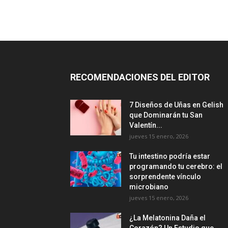
RECOMENDACIONES DEL EDITOR
7 Diseños de Uñas en Gelish
que Dominarán tu San
Valentín...
jueves 15 enero, 2026
Tu intestino podría estar
programando tu cerebro: el
sorprendente vínculo
microbiano
jueves 15 enero, 2026
¿La Melatonina Daña el