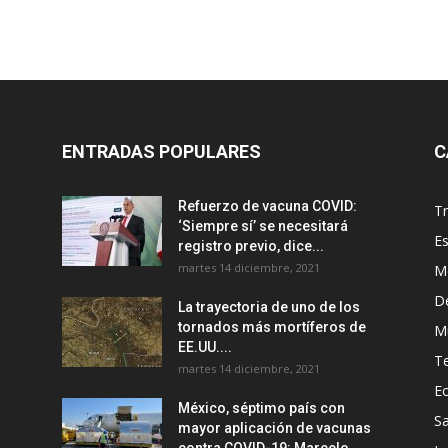
ENTRADAS POPULARES
C
Refuerzo de vacuna COVID:
T
‘Siempre sí’ se necesitará
E
registro previo, dice...
martes 14 diciembre, 2021
M
D
La trayectoria de uno de los
tornados más mortíferos de
M
EE.UU....
T
martes 14 diciembre, 2021
E
México, séptimo país con
Sa
mayor aplicación de vacunas