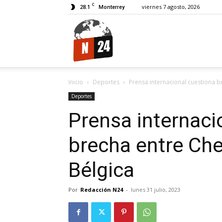
C
28.1
viernes 7 agosto, 2026
Monterrey
N24.
Inicio
Deportes
Prensa internacional cuestiona b
Deportes
Prensa internaci
brecha entre Ch
Bélgica
Por
Redacción N24
-
lunes 31 julio, 2023