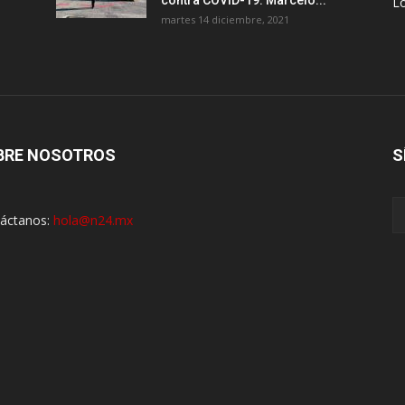
contra COVID-19: Marcelo...
Lo
martes 14 diciembre, 2021
BRE NOSOTROS
S
áctanos:
hola@n24.mx