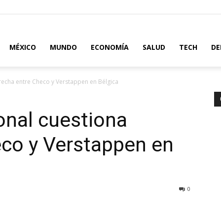
MÉXICO
MUNDO
ECONOMÍA
SALUD
TECH
DE
recha entre Checo y Verstappen en Bélgica
onal cuestiona
eco y Verstappen en
0