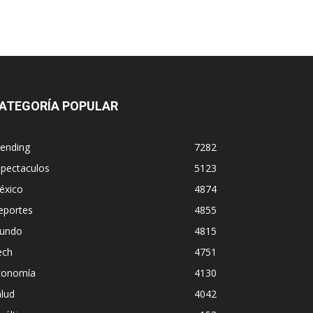
ATEGORÍA POPULAR
rending
7282
spectaculos
5123
éxico
4874
eportes
4855
undo
4815
ech
4751
conomía
4130
lud
4042