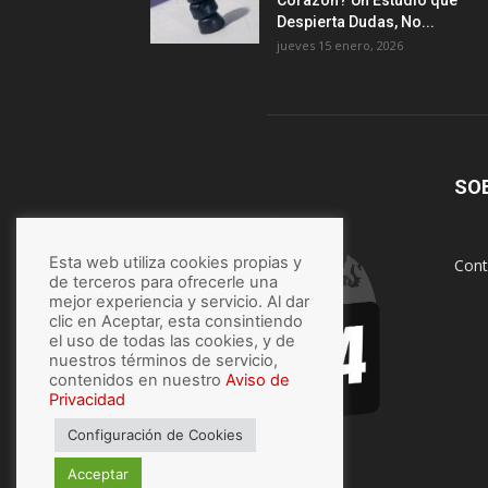
Corazón? Un Estudio que
Despierta Dudas, No...
jueves 15 enero, 2026
SO
Esta web utiliza cookies propias y
Cont
de terceros para ofrecerle una
mejor experiencia y servicio. Al dar
clic en Aceptar, esta consintiendo
el uso de todas las cookies, y de
nuestros términos de servicio,
contenidos en nuestro
Aviso de
Privacidad
Configuración de Cookies
Acceptar