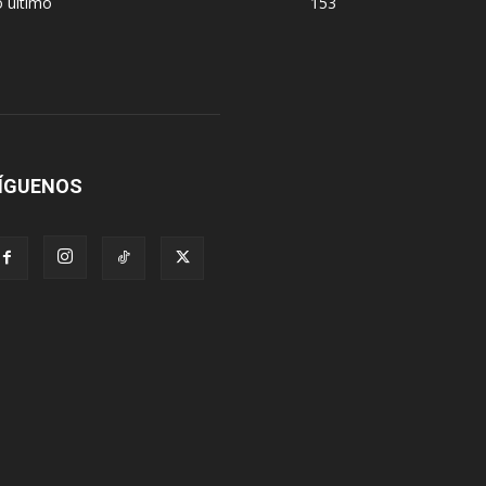
 último
153
ÍGUENOS