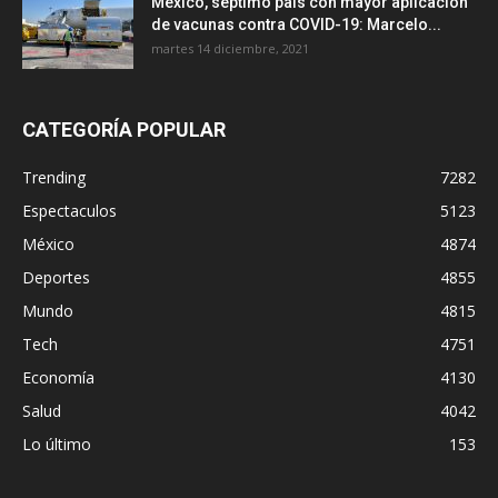
México, séptimo país con mayor aplicación
de vacunas contra COVID-19: Marcelo...
martes 14 diciembre, 2021
CATEGORÍA POPULAR
Trending
7282
Espectaculos
5123
México
4874
Deportes
4855
Mundo
4815
Tech
4751
Economía
4130
Salud
4042
Lo último
153