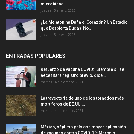
microbiano
jueves 15 enero, 2026
¿La Melatonina Daña el Corazón? Un Estudio
que Despierta Dudas, No...
jueves 15 enero, 2026
ENTRADAS POPULARES
Refuerzo de vacuna COVID: ‘Siempre sí’ se
necesitará registro previo, dice...
martes 14 diciembre, 2021
La trayectoria de uno de los tornados más
mortíferos de EE.UU....
martes 14 diciembre, 2021
México, séptimo país con mayor aplicación
de vacunas contra COVID-19: Marcelo...