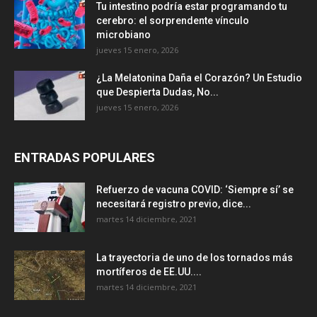
Tu intestino podría estar programando tu
cerebro: el sorprendente vínculo
microbiano
jueves 15 enero, 2026
¿La Melatonina Daña el Corazón? Un Estudio
que Despierta Dudas, No...
jueves 15 enero, 2026
ENTRADAS POPULARES
Refuerzo de vacuna COVID: ‘Siempre sí’ se
necesitará registro previo, dice...
martes 14 diciembre, 2021
La trayectoria de uno de los tornados más
mortíferos de EE.UU....
martes 14 diciembre, 2021