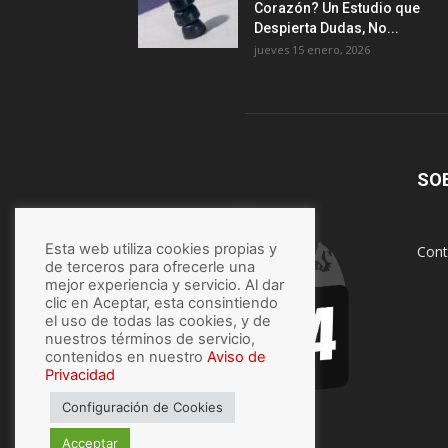
Corazón? Un Estudio que
Despierta Dudas, No...
jueves 15 enero, 2026
SO
Esta web utiliza cookies propias y
Cont
de terceros para ofrecerle una
mejor experiencia y servicio. Al dar
clic en Aceptar, esta consintiendo
el uso de todas las cookies, y de
nuestros términos de servicio,
contenidos en nuestro
Aviso de
Privacidad
Configuración de Cookies
Acceptar