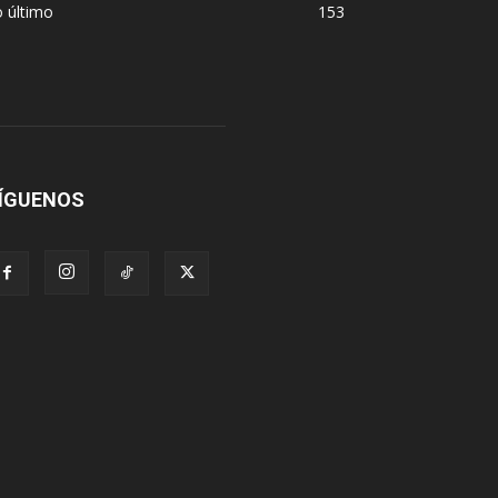
 último
153
ÍGUENOS