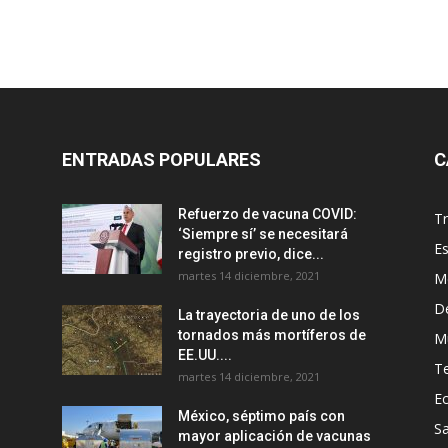
ENTRADAS POPULARES
C
Refuerzo de vacuna COVID:
T
‘Siempre sí’ se necesitará
E
registro previo, dice...
martes 14 diciembre, 2021
M
D
La trayectoria de uno de los
tornados más mortíferos de
M
EE.UU....
T
martes 14 diciembre, 2021
E
México, séptimo país con
Sa
mayor aplicación de vacunas