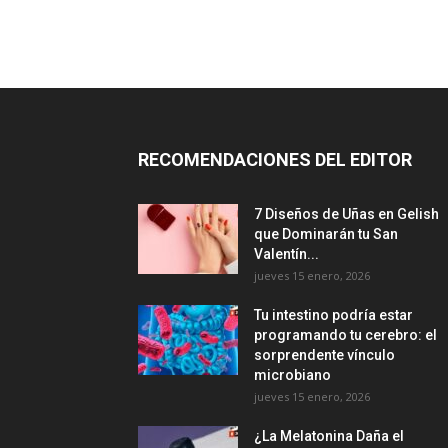
RECOMENDACIONES DEL EDITOR
7 Diseños de Uñas en Gelish
que Dominarán tu San
Valentín...
jueves 15 enero, 2026
Tu intestino podría estar
programando tu cerebro: el
sorprendente vínculo
microbiano
jueves 15 enero, 2026
¿La Melatonina Daña el