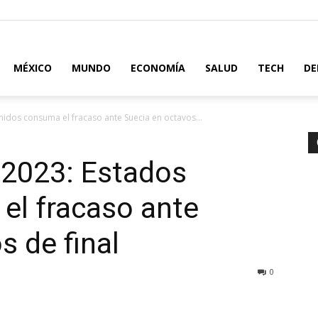
MÉXICO
MUNDO
ECONOMÍA
SALUD
TECH
DE
idos consuma el fracaso ante Suecia en octavos...
 2023: Estados
el fracaso ante
s de final
0