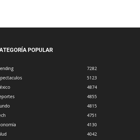
ATEGORÍA POPULAR
rending
7282
spectaculos
5123
éxico
4874
eportes
4855
undo
4815
ech
4751
conomía
4130
lud
4042