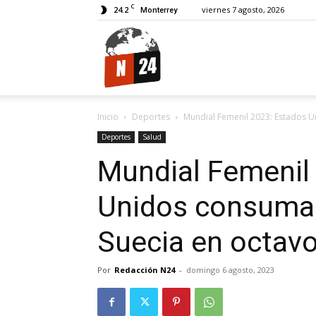
C
24.2
viernes 7 agosto, 2026
Monterrey
N24.
Inicio
Deportes
Mundial Femenil 2023: Estados Un
Deportes
Salud
Mundial Femenil
Unidos consuma 
Suecia en octavo
Por
Redacción N24
-
domingo 6 agosto, 2023