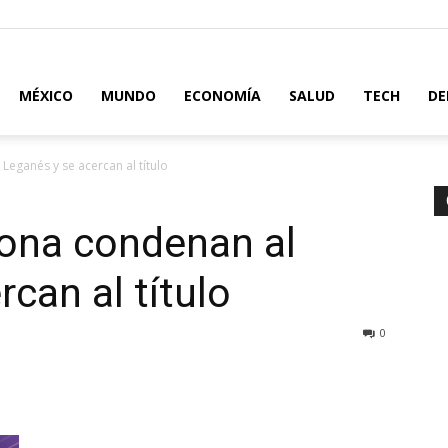
MÉXICO
MUNDO
ECONOMÍA
SALUD
TECH
DE
Leganés y se acercan al título
lona condenan al
can al título
0