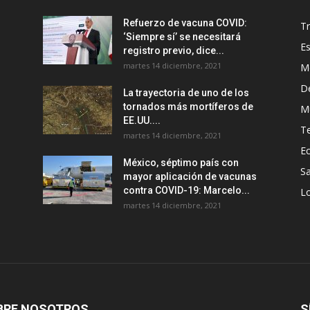
Refuerzo de vacuna COVID:
T
‘Siempre sí’ se necesitará
E
registro previo, dice...
martes 14 diciembre, 2021
M
D
La trayectoria de uno de los
tornados más mortíferos de
M
EE.UU....
T
martes 14 diciembre, 2021
E
México, séptimo país con
Sa
mayor aplicación de vacunas
contra COVID-19: Marcelo...
Lo
martes 14 diciembre, 2021
BRE NOSOTROS
S