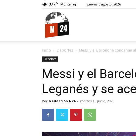
C
33.7
jueves 6 agosto, 2026
Monterrey
N24.
Inicio
Deportes
Messi y el Barcelona condenan al 
Deportes
Messi y el Barce
Leganés y se acer
Por
Redacción N24
-
martes 16 junio, 2020