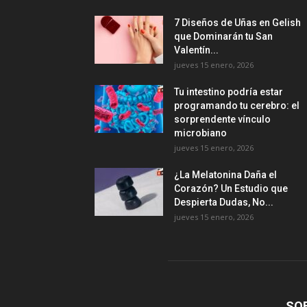
7 Diseños de Uñas en Gelish
que Dominarán tu San
Valentín...
jueves 15 enero, 2026
Tu intestino podría estar
programando tu cerebro: el
sorprendente vínculo
microbiano
jueves 15 enero, 2026
¿La Melatonina Daña el
Corazón? Un Estudio que
Despierta Dudas, No...
jueves 15 enero, 2026
SO