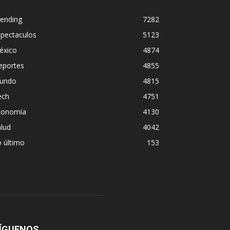
rending
7282
spectaculos
5123
éxico
4874
eportes
4855
undo
4815
ech
4751
conomía
4130
lud
4042
 último
153
ÍGUENOS