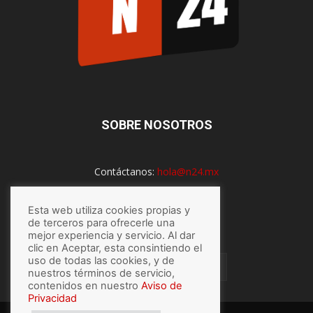
SOBRE NOSOTROS
Contáctanos:
hola@n24.mx
Esta web utiliza cookies propias y
SÍGUENOS
de terceros para ofrecerle una
mejor experiencia y servicio. Al dar
clic en Aceptar, esta consintiendo el
uso de todas las cookies, y de
nuestros términos de servicio,
contenidos en nuestro
Aviso de
Privacidad