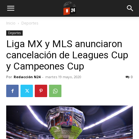
Inicio
Deportes
Deportes
Liga MX y MLS anunciaron
cancelación de Leagues Cup
y Campeones Cup
Por
Redacción N24
-
martes 19 mayo, 2020
0