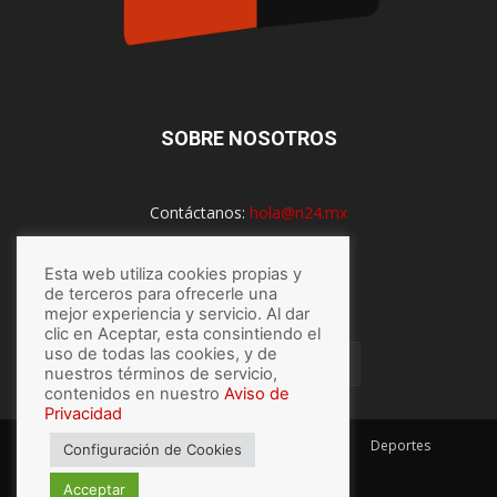
SOBRE NOSOTROS
Contáctanos:
hola@n24.mx
Esta web utiliza cookies propias y
SÍGUENOS
de terceros para ofrecerle una
mejor experiencia y servicio. Al dar
clic en Aceptar, esta consintiendo el
uso de todas las cookies, y de
nuestros términos de servicio,
contenidos en nuestro
Aviso de
Privacidad
México
Mundo
Economía
Salud
Tech
Deportes
Configuración de Cookies
Espectaculos
Lo último
Acceptar