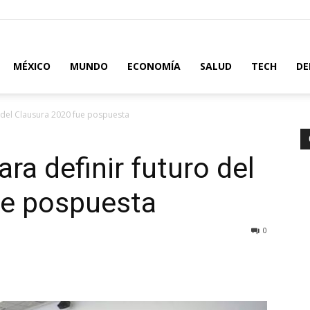
MÉXICO
MUNDO
ECONOMÍA
SALUD
TECH
DE
o del Clausura 2020 fue pospuesta
ra definir futuro del
ue pospuesta
0