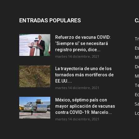
ENTRADAS POPULARES
C
Refuerzo de vacuna COVID:
T
‘Siempre sí’ se necesitará
E
registro previo, dice...
martes 14 diciembre, 2021
M
D
La trayectoria de uno de los
tornados más mortíferos de
M
EE.UU....
T
martes 14 diciembre, 2021
E
México, séptimo país con
Sa
mayor aplicación de vacunas
contra COVID-19: Marcelo...
Lo
martes 14 diciembre, 2021