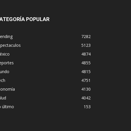
ATEGORÍA POPULAR
rending
7282
spectaculos
5123
éxico
4874
eportes
4855
undo
4815
ech
4751
conomía
4130
lud
4042
 último
153