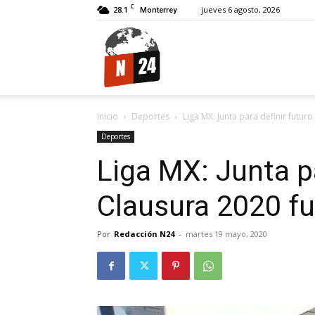
C
28.1
jueves 6 agosto, 2026
Monterrey
N24.
Inicio
Deportes
Liga MX: Junta para definir futur
Deportes
Liga MX: Junta pa
Clausura 2020 f
Por
Redacción N24
-
martes 19 mayo, 2020