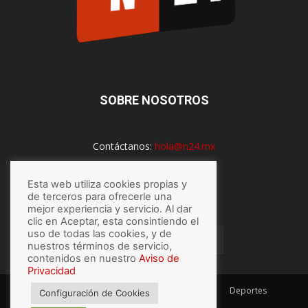
SOBRE NOSOTROS
Contáctanos:
hola@n24.mx
Esta web utiliza cookies propias y
de terceros para ofrecerle una
SÍGUENOS
mejor experiencia y servicio. Al dar
clic en Aceptar, esta consintiendo el
uso de todas las cookies, y de
nuestros términos de servicio,
contenidos en nuestro
Aviso de
Privacidad
México
Mundo
Economía
Salud
Tech
Deportes
Configuración de Cookies
Espectaculos
Lo último