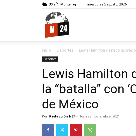
C
30.9
miércoles 5 agosto, 2026
Monterrey
N24.
Inicio
Deportes
Lewis Hamilton destacó la presión 
Deportes
Lewis Hamilton d
la “batalla” con 
de México
Por
Redacción N24
-
lunes 8 noviembre, 2021