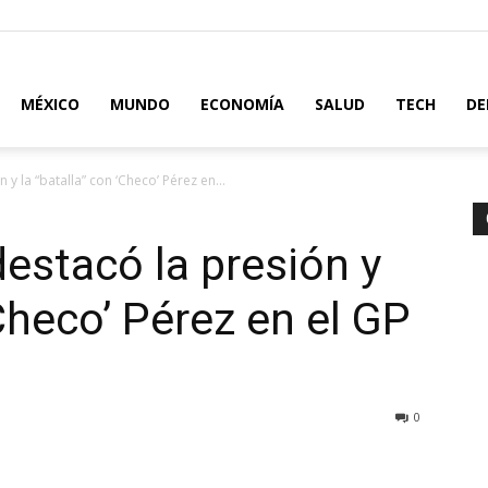
MÉXICO
MUNDO
ECONOMÍA
SALUD
TECH
DE
y la “batalla” con ‘Checo’ Pérez en...
estacó la presión y
‘Checo’ Pérez en el GP
0