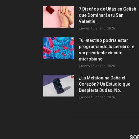
7 Diseños de Uñas en Gelish
que Dominarán tu San
Valentín...
jueves 15 enero, 2026
Tu intestino podría estar
programando tu cerebro: el
sorprendente vínculo
microbiano
jueves 15 enero, 2026
¿La Melatonina Daña el
Corazón? Un Estudio que
Despierta Dudas, No...
jueves 15 enero, 2026
SO