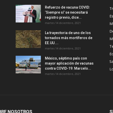
Refuerzo de vacuna COVID:
T
‘Siempre sí’ se necesitará
E
registro previo, dice...
martes 14 diciembre, 2021
M
D
La trayectoria de uno de los
tornados más mortíferos de
M
EE.UU....
T
martes 14 diciembre, 2021
E
México, séptimo país con
Sa
mayor aplicación de vacunas
contra COVID-19: Marcelo...
Lo
martes 14 diciembre, 2021
BRE NOSOTROS
S