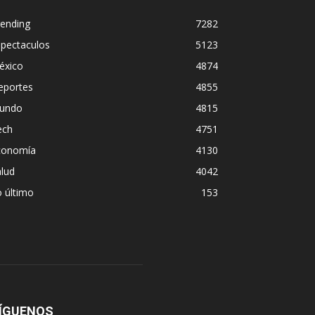
rending
7282
spectaculos
5123
éxico
4874
eportes
4855
undo
4815
ech
4751
conomía
4130
lud
4042
 último
153
ÍGUENOS